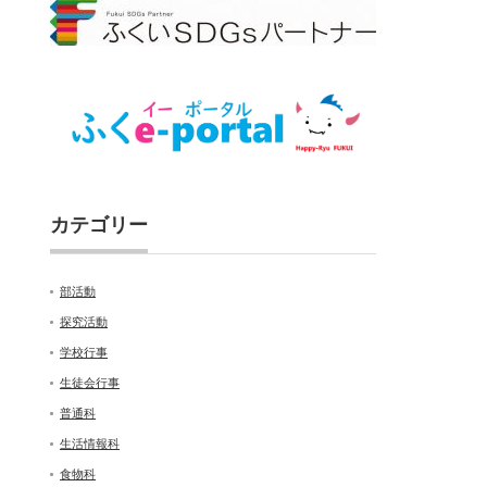
カテゴリー
部活動
探究活動
学校行事
生徒会行事
普通科
生活情報科
食物科