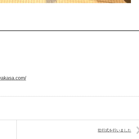
た
-wakasa.com/
壮行式を行いました