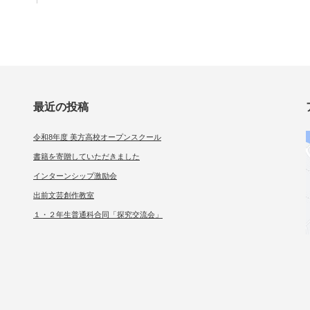
最近の投稿
令和8年度 美方高校オープンスクール
書籍を寄贈していただきました
インターンシップ激励会
出前文芸創作教室
１・２年生普通科合同「探究交流会」