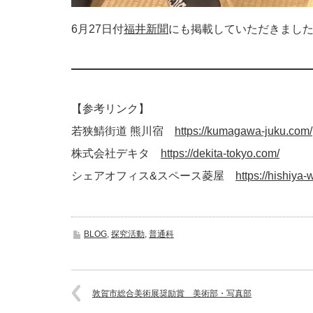
6月27日付
福井新聞
にも掲載していただきまし
【参考リンク】
若狭鯖街道 熊川宿
https://kumagawa-juku.com/
株式会社デキタ
https://dekita-tokyo.com/
シェアオフィス&スペース菱屋
https://hishiya
BLOG
,
探究活動
,
普通科
敦賀市総合美術展奨励賞 美術部・写真部