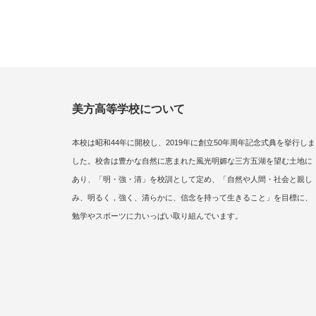
美方高等学校について
本校は昭和44年に開校し、2019年に創立50年周年記念式典を挙行しま
した。校舎は豊かな自然に恵まれた風光明媚な三方五湖を望む土地に
あり、「明・強・清」を校訓として定め、「自然や人間・社会と親し
み、明るく，強く、清らかに、信念を持って生きること」を目標に、
勉学やスポーツに力いっぱい取り組んでいます。