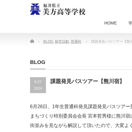
HOME
Home
BLOG
,
探究活動
,
普通科
課題発見バスツアー【熊
BLOG
課題発見バスツアー【熊川宿】
6.27
2024
6月26日、1年生普通科発見課題発見バスツア
まちづくり特別委員会会長 宮本哲男様に熊川
街並みを見ながら解説して頂いたので、大変よ