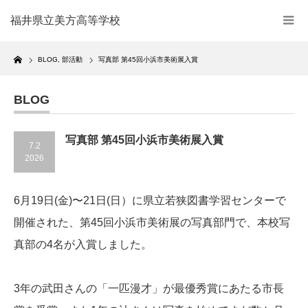
福井県立美方高等学校
Home
BLOG
,
部活動
写真部 第45回小浜市美術展入賞
BLOG
写真部 第45回小浜市美術展入賞
7.2
2026
6月19日(金)〜21日(日）に県立若狭図書学習センターで
開催された、第45回小浜市美術展の写真部門で、本校写
真部の4名が入賞しました。
3年の武田さんの「一匹漫才」が最優秀賞にあたる市長