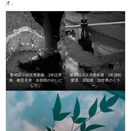
才」
第45回小浜市美術展 1年辻琴
第45回小浜市美術展 1年清松
美 教育長賞「全部雨のせいに
愛凛 奨励賞「別世界のミラ
して」
ー」