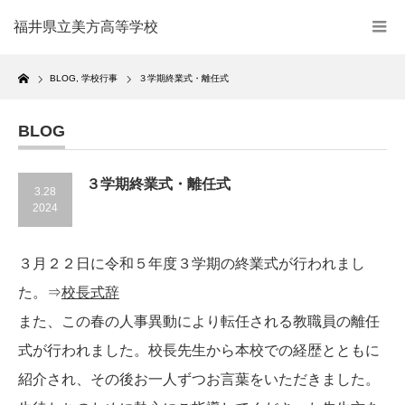
福井県立美方高等学校
Home
BLOG
,
学校行事
３学期終業式・離任式
BLOG
３学期終業式・離任式
3.28
2024
３月２２日に令和５年度３学期の終業式が行われまし
た。⇒
校長式辞
また、この春の人事異動により転任される教職員の離任
式が行われました。校長先生から本校での経歴とともに
紹介され、その後お一人ずつお言葉をいただきました。