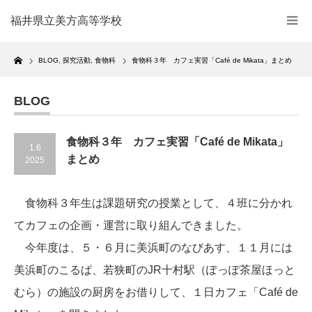
福井県立美方高等学校
Home
BLOG
,
探究活動
,
食物科
食物科３年 カフェ実習「Café de Mikata」まとめ
BLOG
食物科３年 カフェ実習「Café de Mikata」
1.6
まとめ
2025
食物科３年生は課題研究の授業として、４班に分かれ
てカフェの企画・運営に取り組んできました。
今年度は、５・６月に美浜町のなびあす、１１月には
美浜町のこるぱ、若狭町のJR十村駅（ぽっぽ茶屋ほっと
むら）の施設の厨房をお借りして、１日カフェ「Café de